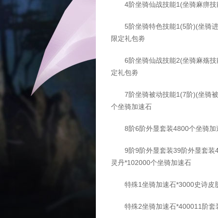
4阶坐骑仙战技能1(坐骑麻痹技能
5阶坐骑特色技能1(5阶)(坐骑进
限定礼包劵
6阶坐骑仙战技能2(坐骑麻殇技能
定礼包劵
7阶坐骑被动技能1(7阶)(坐骑被
个坐骑加速石
8阶6阶外显套装4800个坐骑加速
9阶9阶外显套装39阶外显套装4史
灵丹*102000个坐骑加速石
特殊1坐骑加速石*3000史诗皮肤1
特殊2坐骑加速石*400011阶套装