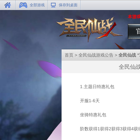
全部游戏
保存到桌面
本游戏
首页
>
全民仙战游戏公告
>
全民仙战 “
全民仙战 
1.主题日特惠礼包
开服1-6天
坐骑特惠礼包
阶数获得1获得2获得3获得4获得