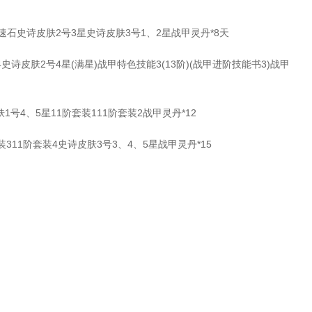
石史诗皮肤2号3星史诗皮肤3号1、2星战甲灵丹*8天
诗皮肤2号4星(满星)战甲特色技能3(13阶)(战甲进阶技能书3)战甲
号4、5星11阶套装111阶套装2战甲灵丹*12
311阶套装4史诗皮肤3号3、4、5星战甲灵丹*15