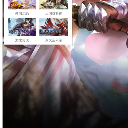
倾国之怒
三国群将传
游龙传说
冰火启示录